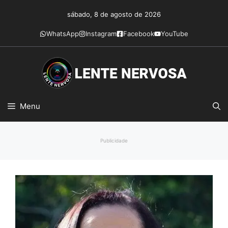
Pular
sábado, 8 de agosto de 2026
para
o
WhatsApp
Instagram
Facebook
YouTube
conteúdo
Menu
Publicidade