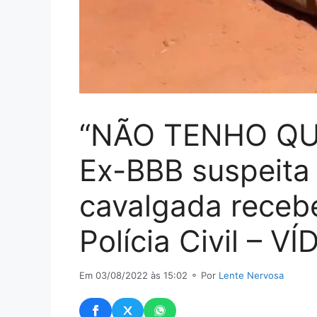
“NÃO TENHO QU
Ex-BBB suspeita
cavalgada receb
Polícia Civil – V
Em 03/08/2022 às 15:02
⚬ Por
Lente Nervosa