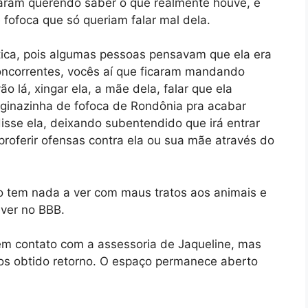
aram querendo saber o que realmente houve, e
ofoca que só queriam falar mal dela.
lítica, pois algumas pessoas pensavam que ela era
oncorrentes, vocês aí que ficaram mandando
 lá, xingar ela, a mãe dela, falar que ela
aginazinha de fofoca de Rondônia pra acabar
disse ela, deixando subentendido que irá entrar
proferir ofensas contra ela ou sua mãe através do
o tem nada a ver com maus tratos aos animais e
ever no BBB.
em contato com a assessoria de Jaqueline, mas
os obtido retorno. O espaço permanece aberto