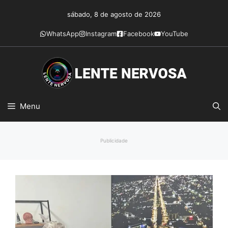
Pular
sábado, 8 de agosto de 2026
para
o
WhatsApp
Instagram
Facebook
YouTube
conteúdo
Menu
Publicidade