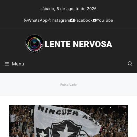
Pular
sábado, 8 de agosto de 2026
para
o
WhatsApp
Instagram
Facebook
YouTube
conteúdo
Menu
Publicidade