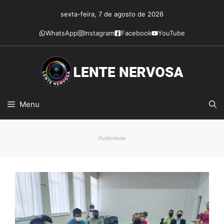
Pular
sexta-feira, 7 de agosto de 2026
para
o
WhatsApp
Instagram
Facebook
YouTube
conteúdo
Menu
Publicidade