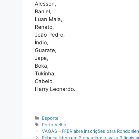
Alesson,
Raniel,
Luan Maia,
Renato,
João Pedro,
Índio,
Guarate,
Japa,
Boka,
Tukinha,
Cabelo,
Harry Leonardo.
Categorias
Esporte
Tags
Porto Velho
VAGAS – FFER abre inscrições para Rondonie
Rebeca lidera em 2 aparelhos e vai a 3 finais 