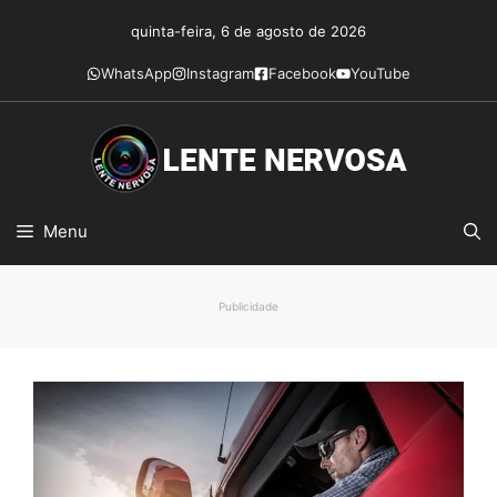
Pular
quinta-feira, 6 de agosto de 2026
para
o
WhatsApp
Instagram
Facebook
YouTube
conteúdo
Menu
Publicidade