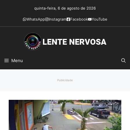
Pular
quinta-feira, 6 de agosto de 2026
para
o
WhatsApp
Instagram
Facebook
YouTube
conteúdo
Menu
Publicidade