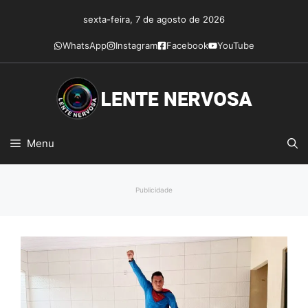
Pular
sexta-feira, 7 de agosto de 2026
para
o
WhatsApp
Instagram
Facebook
YouTube
conteúdo
Menu
Publicidade