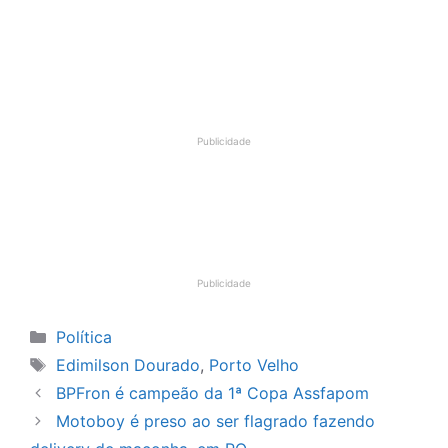
Publicidade
Publicidade
Categorias
Política
Tags
Edimilson Dourado
,
Porto Velho
BPFron é campeão da 1ª Copa Assfapom
Motoboy é preso ao ser flagrado fazendo