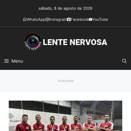
Pular
sábado, 8 de agosto de 2026
para
o
WhatsApp
Instagram
Facebook
YouTube
conteúdo
Menu
Publicidade