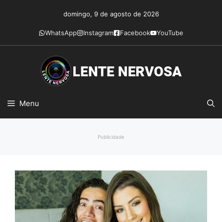
Pular
domingo, 9 de agosto de 2026
para
o
WhatsApp
Instagram
Facebook
YouTube
conteúdo
Menu
Publicidade