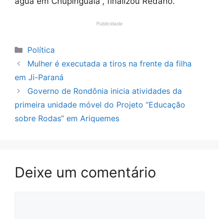
água em Chupinguaia”, finalizou Redano.
Publicidade
Categorias
Política
Mulher é executada a tiros na frente da filha
em Ji-Paraná
Governo de Rondônia inicia atividades da
primeira unidade móvel do Projeto “Educação
sobre Rodas” em Ariquemes
Deixe um comentário
Comentário