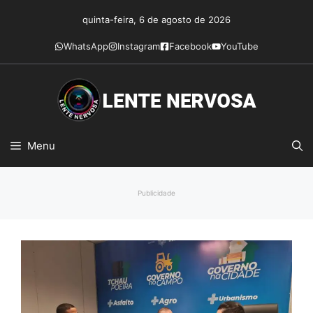
Pular
quinta-feira, 6 de agosto de 2026
para
o
WhatsApp
Instagram
Facebook
YouTube
conteúdo
Menu
Publicidade