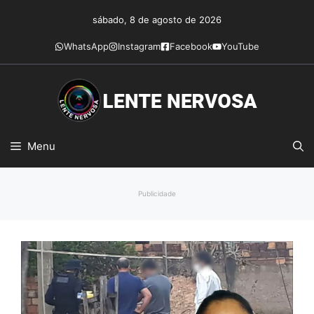
Pular
sábado, 8 de agosto de 2026
para
o
WhatsApp
Instagram
Facebook
YouTube
conteúdo
Menu
Publicidade