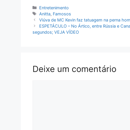
Categorias
Entretenimento
Tags
Anitta
,
Famosos
Viúva de MC Kevin faz tatuagem na perna ho
ESPETÁCULO – No Ártico, entre Rússia e Cana
segundos; VEJA VÍDEO
Deixe um comentário
Comentário