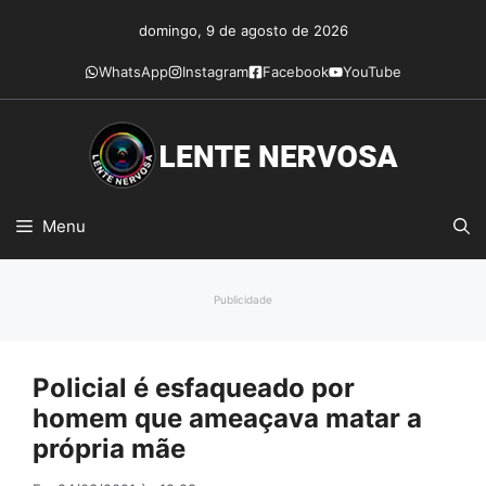
Pular
domingo, 9 de agosto de 2026
para
o
WhatsApp
Instagram
Facebook
YouTube
conteúdo
Menu
Publicidade
Policial é esfaqueado por
homem que ameaçava matar a
própria mãe