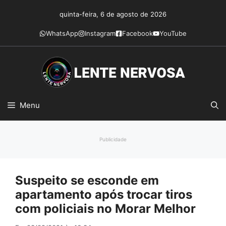
Pular
quinta-feira, 6 de agosto de 2026
para
o
WhatsApp
Instagram
Facebook
YouTube
conteúdo
Menu
Publicidade
Suspeito se esconde em
apartamento após trocar tiros
com policiais no Morar Melhor