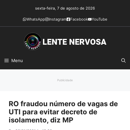
Pular
sexta-feira, 7 de agosto de 2026
para
o
WhatsApp
Instagram
Facebook
YouTube
conteúdo
Menu
Publicidade
RO fraudou número de vagas de
UTI para evitar decreto de
isolamento, diz MP