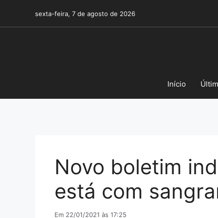
Pular
sexta-feira, 7 de agosto de 2026
para
o
conteúdo
Início
Últi
Novo boletim in
está com sangra
Em 22/01/2021 às 17:25