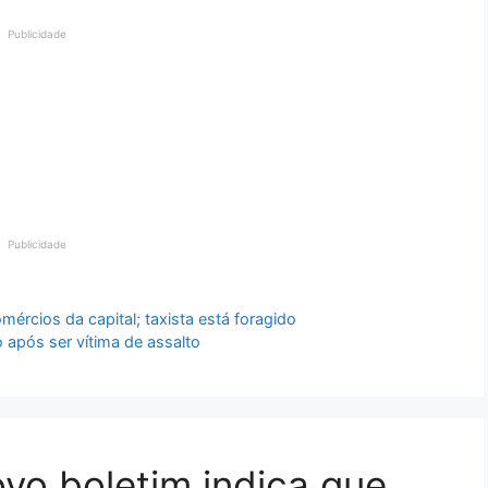
Publicidade
Publicidade
mércios da capital; taxista está foragido
 após ser vítima de assalto
vo boletim indica que