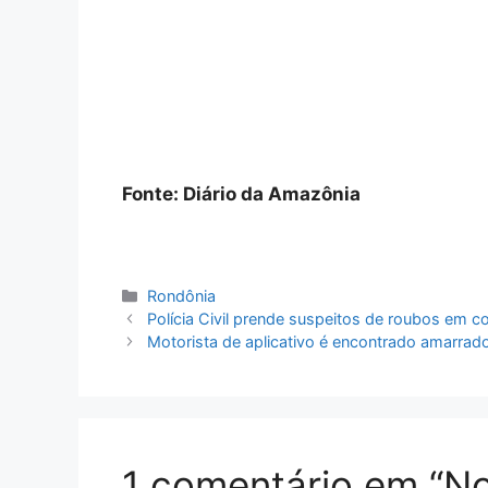
Fonte: Diário da Amazônia
Categorias
Rondônia
Polícia Civil prende suspeitos de roubos em co
Motorista de aplicativo é encontrado amarrado
1 comentário em “No