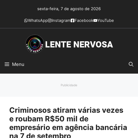
Pular
sexta-feira, 7 de agosto de 2026
para
o
WhatsApp
Instagram
Facebook
YouTube
conteúdo
Menu
Publicidade
Criminosos atiram várias vezes
e roubam R$50 mil de
empresário em agência bancária
na 7 de setembro