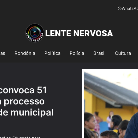
WhatsA
mas
Rondônia
Política
Polícia
Brasil
Cultura
 convoca 51
m processo
ede municipal