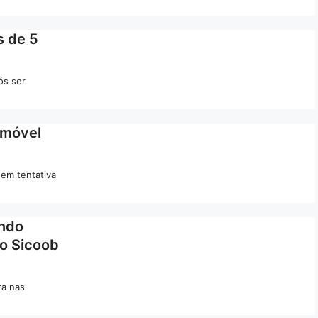
s de 5
ós ser
imóvel
 em tentativa
ando
do Sicoob
ra nas