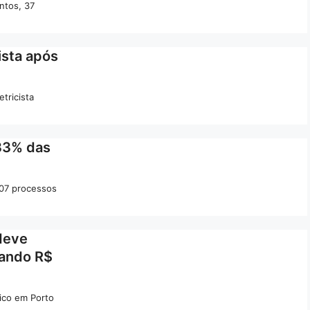
ntos, 37
ista após
tricista
 33% das
107 processos
deve
rando R$
lico em Porto