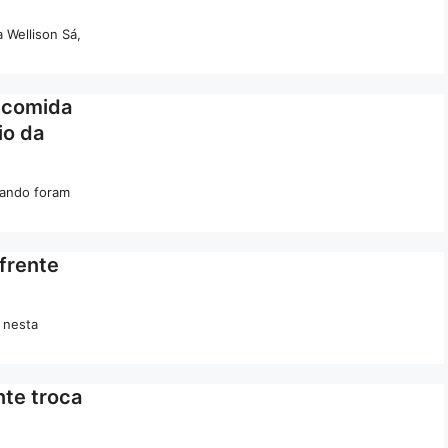
 Wellison Sá,
 comida
io da
zando foram
frente
 nesta
nte troca