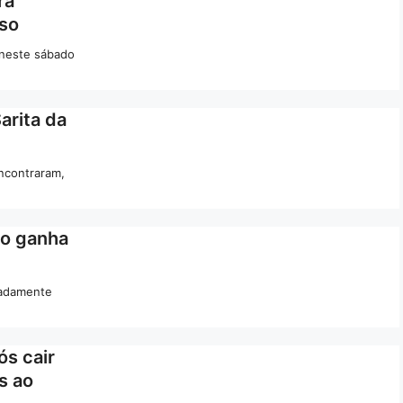
ra
eso
 neste sábado
arita da
ncontraram,
ho ganha
imadamente
ós cair
s ao