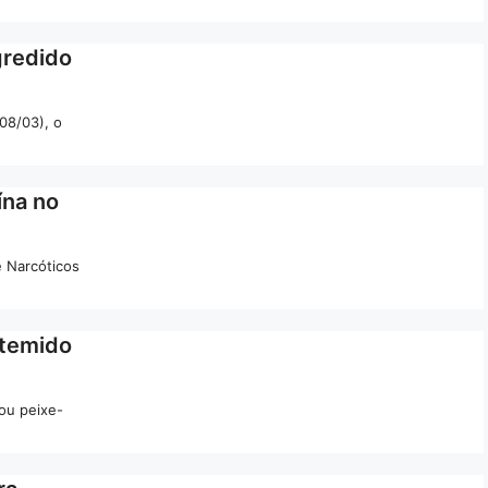
gredido
08/03), o
ína no
e Narcóticos
 temido
ou peixe-