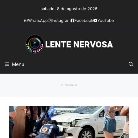
Pular
sábado, 8 de agosto de 2026
para
o
WhatsApp
Instagram
Facebook
YouTube
conteúdo
Menu
Publicidade