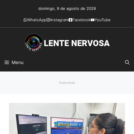
Pular
domingo, 9 de agosto de 2026
para
o
WhatsApp
Instagram
Facebook
YouTube
conteúdo
Menu
Publicidade