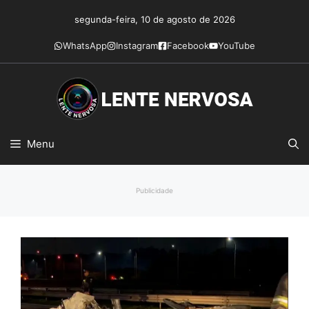
Pular
segunda-feira, 10 de agosto de 2026
para
o
WhatsApp
Instagram
Facebook
YouTube
conteúdo
Menu
Publicidade