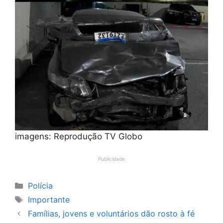
imagens: Reprodução TV Globo
Publicidade
Categorias
Polícia
Tags
Importante
Famílias, jovens e voluntários dão rosto à fé