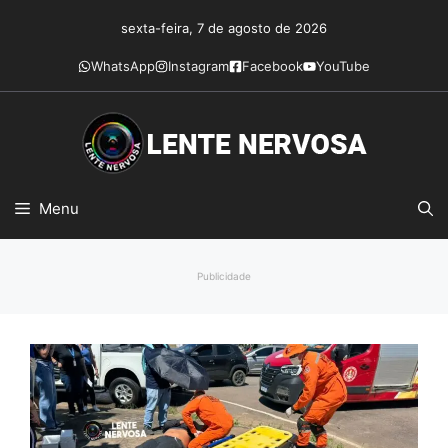
Pular
sexta-feira, 7 de agosto de 2026
para
o
WhatsApp
Instagram
Facebook
YouTube
conteúdo
Menu
Publicidade