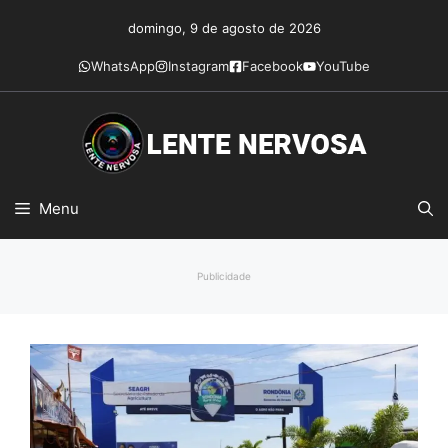
Pular
domingo, 9 de agosto de 2026
para
o
WhatsApp
Instagram
Facebook
YouTube
conteúdo
Menu
Publicidade