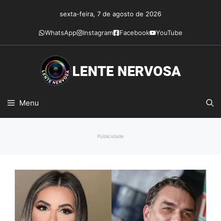
Pular
sexta-feira, 7 de agosto de 2026
para
o
WhatsApp
Instagram
Facebook
YouTube
conteúdo
Menu
Publicidade