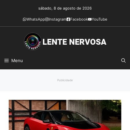
Pular
sábado, 8 de agosto de 2026
para
o
WhatsApp
Instagram
Facebook
YouTube
conteúdo
Menu
Publicidade