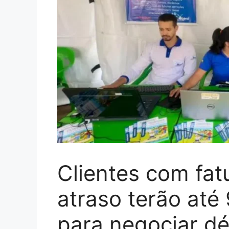
Clientes com fa
atraso terão at
para negociar dé