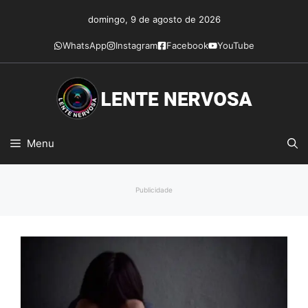
Pular
domingo, 9 de agosto de 2026
para
o
WhatsApp
Instagram
Facebook
YouTube
conteúdo
Menu
Publicidade