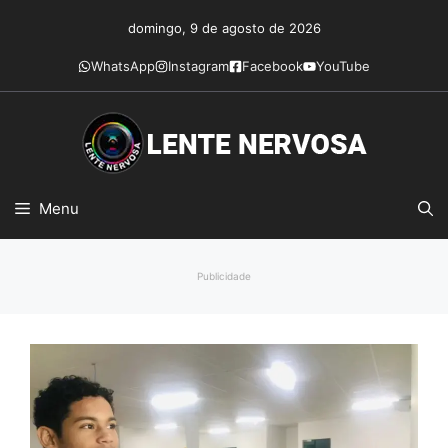
Pular
domingo, 9 de agosto de 2026
para
o
WhatsApp
Instagram
Facebook
YouTube
conteúdo
Menu
Publicidade