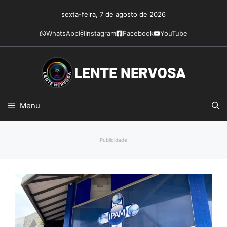
Pular
sexta-feira, 7 de agosto de 2026
para
o
WhatsApp
Instagram
Facebook
YouTube
conteúdo
Menu
Publicidade