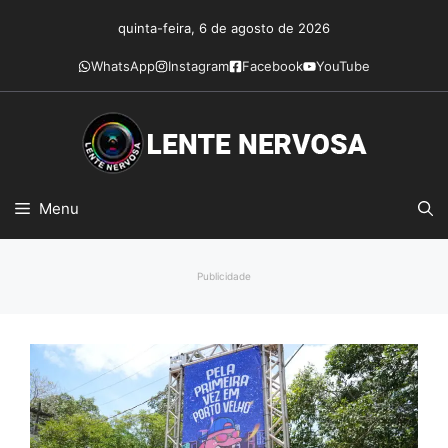
Pular
quinta-feira, 6 de agosto de 2026
para
o
WhatsApp
Instagram
Facebook
YouTube
conteúdo
Menu
Publicidade