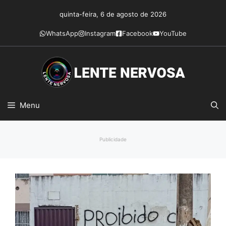
Pular
quinta-feira, 6 de agosto de 2026
para
o
WhatsApp
Instagram
Facebook
YouTube
conteúdo
Menu
Publicidade