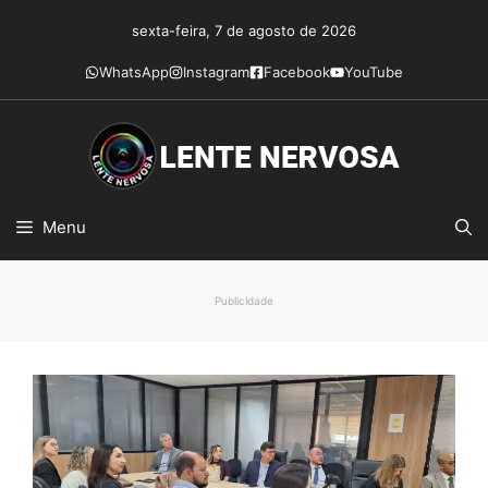
Pular
sexta-feira, 7 de agosto de 2026
para
o
WhatsApp
Instagram
Facebook
YouTube
conteúdo
Menu
Publicidade