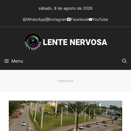
Pular
sábado, 8 de agosto de 2026
para
o
WhatsApp
Instagram
Facebook
YouTube
conteúdo
Menu
Publicidade