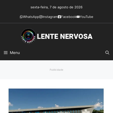
Pular
sexta-feira, 7 de agosto de 2026
para
o
WhatsApp
Instagram
Facebook
YouTube
conteúdo
Menu
Publicidade