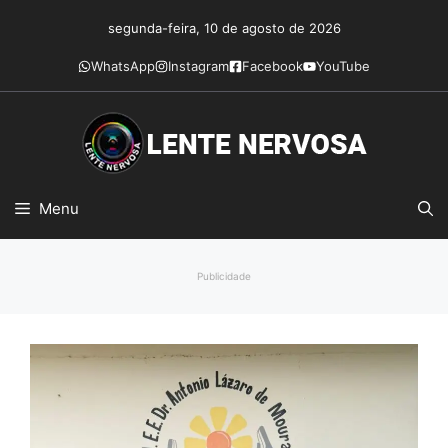
Pular
segunda-feira, 10 de agosto de 2026
para
o
WhatsApp
Instagram
Facebook
YouTube
conteúdo
Menu
Publicidade