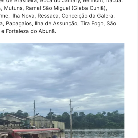
s de Brasileira, Boca do Jamary, Belmont, Itacuã,
a, Mutuns, Ramal São Miguel (Gleba Cuniã),
 Firme, Ilha Nova, Ressaca, Conceição da Galera,
, Papagaios, Ilha de Assunção, Tira Fogo, São
ã e Fortaleza do Abunã.