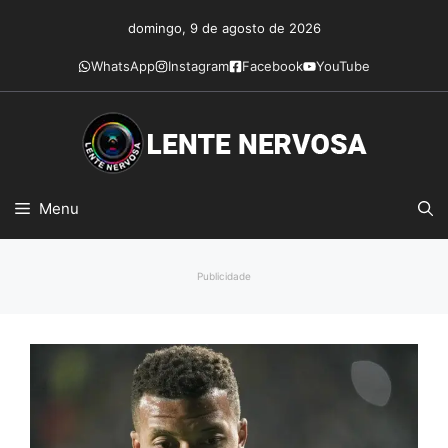
Pular
domingo, 9 de agosto de 2026
para
o
WhatsApp
Instagram
Facebook
YouTube
conteúdo
Menu
Publicidade