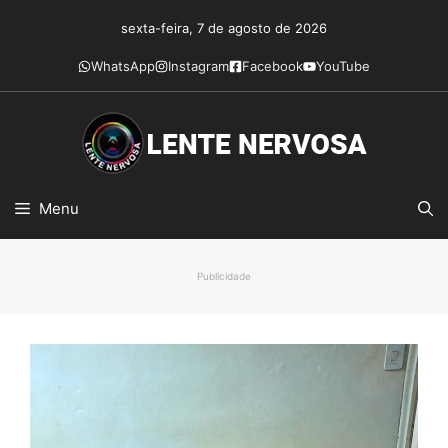
Pular
sexta-feira, 7 de agosto de 2026
para
o
WhatsApp
Instagram
Facebook
YouTube
conteúdo
Menu
Publicidade