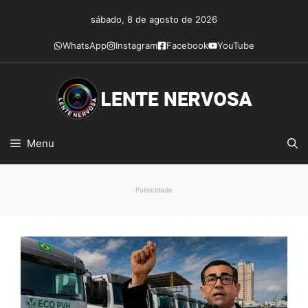
Pular
sábado, 8 de agosto de 2026
para
o
WhatsApp
Instagram
Facebook
YouTube
conteúdo
Menu
Publicidade