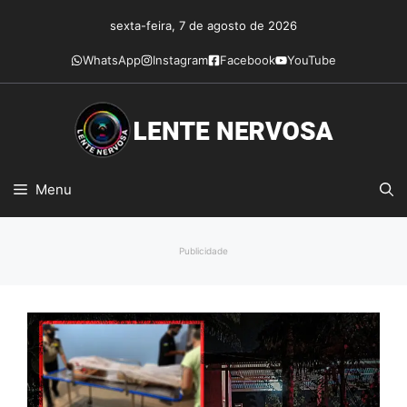
Pular
sexta-feira, 7 de agosto de 2026
para
o
WhatsApp
Instagram
Facebook
YouTube
conteúdo
Menu
Publicidade