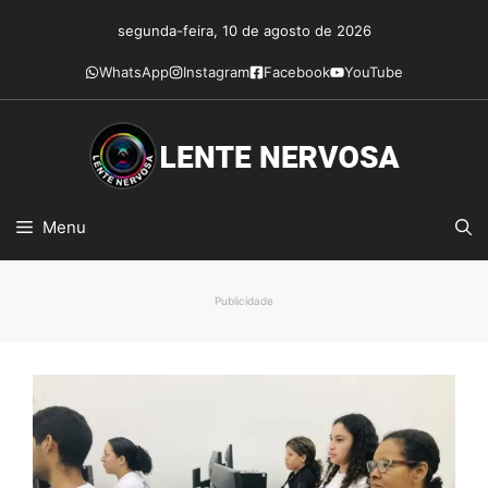
Pular
segunda-feira, 10 de agosto de 2026
para
o
WhatsApp
Instagram
Facebook
YouTube
conteúdo
Menu
Publicidade