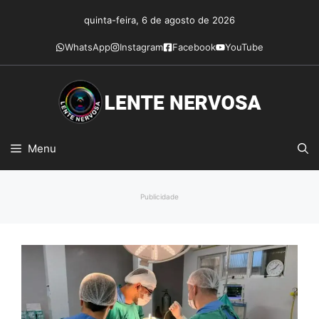
Pular
quinta-feira, 6 de agosto de 2026
para
o
WhatsApp
Instagram
Facebook
YouTube
conteúdo
Menu
Publicidade