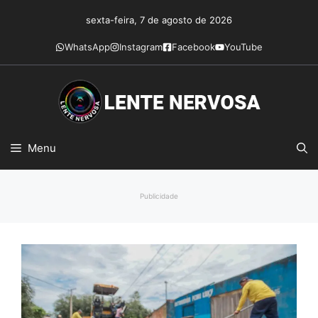
Pular
sexta-feira, 7 de agosto de 2026
para
o
WhatsApp
Instagram
Facebook
YouTube
conteúdo
Menu
Publicidade