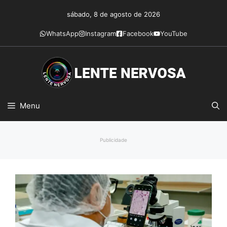
Pular
sábado, 8 de agosto de 2026
para
o
WhatsApp
Instagram
Facebook
YouTube
conteúdo
Menu
Publicidade