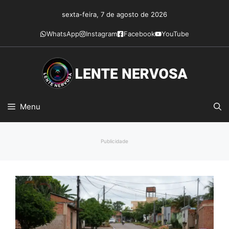
Pular
sexta-feira, 7 de agosto de 2026
para
o
WhatsApp
Instagram
Facebook
YouTube
conteúdo
Menu
Publicidade