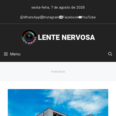
Pular
sexta-feira, 7 de agosto de 2026
para
o
WhatsApp
Instagram
Facebook
YouTube
conteúdo
Menu
Publicidade