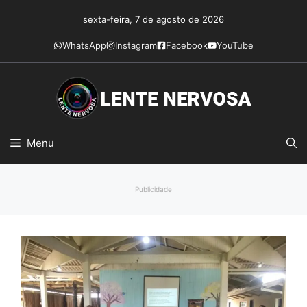
Pular
sexta-feira, 7 de agosto de 2026
para
o
WhatsApp
Instagram
Facebook
YouTube
conteúdo
Menu
Publicidade