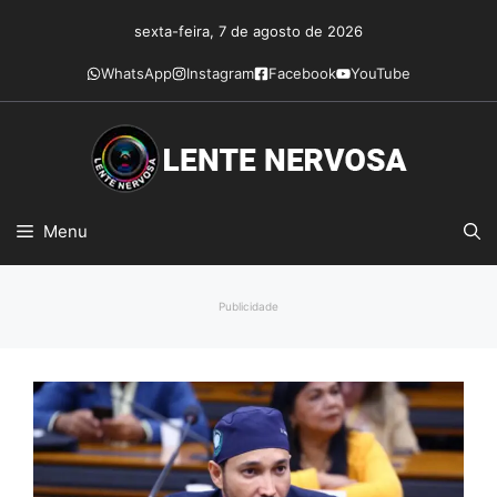
Pular
sexta-feira, 7 de agosto de 2026
para
o
WhatsApp
Instagram
Facebook
YouTube
conteúdo
Menu
Publicidade